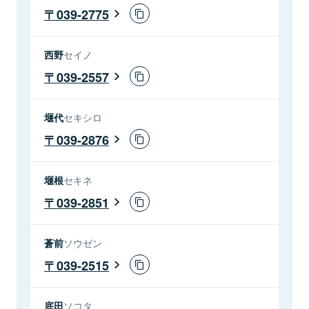
039-2775
西野
セイノ
039-2557
堰代
セキシロ
039-2876
堰根
セキネ
039-2851
蒼前
ソウゼン
039-2515
底田
ソコタ