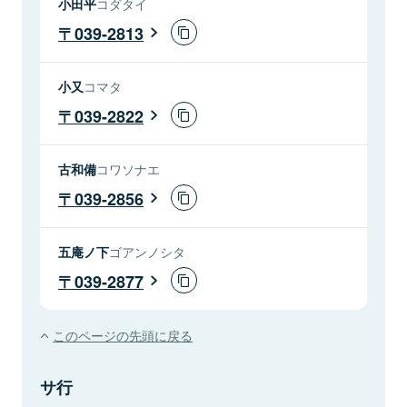
小田平
コダタイ
039-2813
小又
コマタ
039-2822
古和備
コワソナエ
039-2856
五庵ノ下
ゴアンノシタ
039-2877
このページの先頭に戻る
サ行