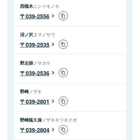
西槻木
ニシツキノキ
039-2556
沼ノ沢
ヌマノサワ
039-2535
野左掛
ノサカケ
039-2536
野崎
ノザキ
039-2801
野崎狐久保
ノザキキツネクボ
039-2804