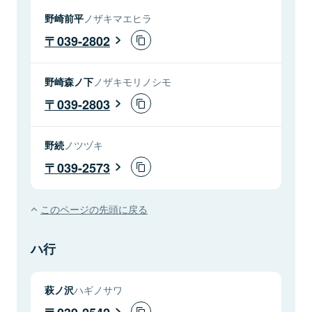
野崎前平
ノザキマエヒラ
039-2802
野崎森ノ下
ノザキモリノシモ
039-2803
野続
ノツヅキ
039-2573
このページの先頭に戻る
ハ行
萩ノ沢
ハギノサワ