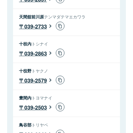
天間舘前川原
テンマダテマエカワラ
039-2733
十枝内
トシナイ
039-2863
十役野
トヤクノ
039-2579
豊間内
トヨマナイ
039-2503
鳥谷部
トリヤベ