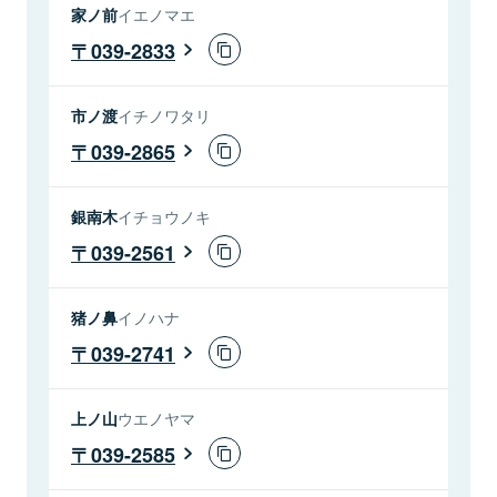
家ノ前
イエノマエ
039-2833
市ノ渡
イチノワタリ
039-2865
銀南木
イチョウノキ
039-2561
猪ノ鼻
イノハナ
039-2741
上ノ山
ウエノヤマ
039-2585