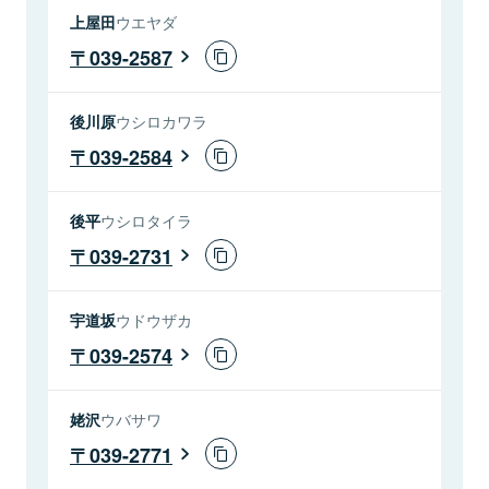
上屋田
ウエヤダ
039-2587
後川原
ウシロカワラ
039-2584
後平
ウシロタイラ
039-2731
宇道坂
ウドウザカ
039-2574
姥沢
ウバサワ
039-2771