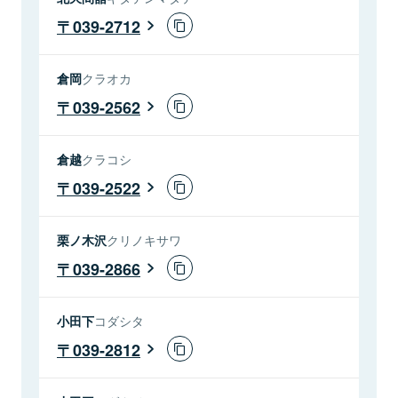
039-2712
倉岡
クラオカ
039-2562
倉越
クラコシ
039-2522
栗ノ木沢
クリノキサワ
039-2866
小田下
コダシタ
039-2812