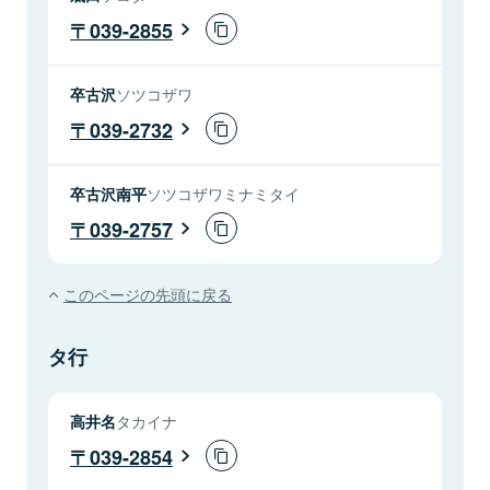
039-2855
卒古沢
ソツコザワ
039-2732
卒古沢南平
ソツコザワミナミタイ
039-2757
このページの先頭に戻る
タ行
高井名
タカイナ
039-2854