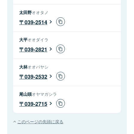
太田野
オオタノ
039-2514
大平
オオダイラ
039-2821
大林
オオバヤシ
039-2532
尾山頭
オヤマガシラ
039-2715
このページの先頭に戻る