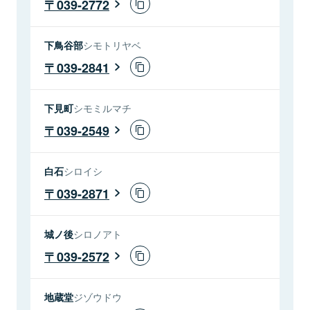
039-2772
下鳥谷部
シモトリヤベ
039-2841
下見町
シモミルマチ
039-2549
白石
シロイシ
039-2871
城ノ後
シロノアト
039-2572
地蔵堂
ジゾウドウ