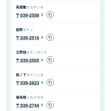
高屋敷
タカヤシキ
039-2558
舘野
タテノ
039-2516
立野頭
タテノガシラ
039-2505
舘ノ下
ダテノシタ
039-2823
塚長根
ツカナガネ
039-2744