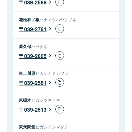
039-2566
花松林ノ根
ハナマツハヤシノネ
039-2781
原久保
ハラクボ
039-2805
東上川原
ヒガシカミカワラ
039-2581
東槻木
ヒガシツキノキ
039-2513
東天間舘
ヒガシテンマダテ