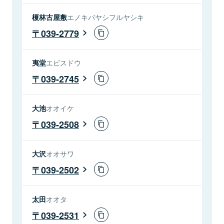
榎林古屋敷
エノキバヤシフルヤシキ
039-2779
夷堂
エビスドウ
039-2745
大池
オオイケ
039-2508
大沢
オオサワ
039-2502
太田
オオタ
039-2531