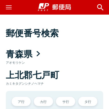
郵便番号検索
青森県
アオモリケン
上北郡七戸町
カミキタグンシチノヘマチ
ア行
カ行
サ行
タ行