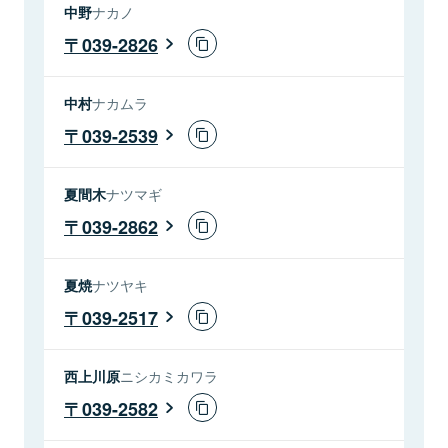
中野
ナカノ
039-2826
中村
ナカムラ
039-2539
夏間木
ナツマギ
039-2862
夏焼
ナツヤキ
039-2517
西上川原
ニシカミカワラ
039-2582