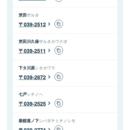
笊田
ザルタ
039-2512
笊田川久保
ザルタカワクボ
039-2511
下タ川原
シタカワラ
039-2872
七戸
シチノヘ
039-2525
柴舘道ノ下
シバダテミチノシモ
039-2774