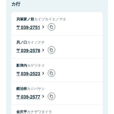
カ行
貝塚家ノ前
カイヅカイエノマエ
039-2751
貝ノ口
カイノクチ
039-2578
影津内
カゲツナイ
039-2523
鍛治林
カジバヤシ
039-2577
金沢平
カナザワタイラ