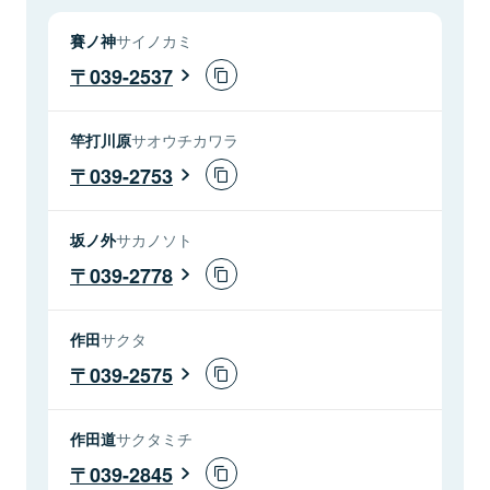
賽ノ神
サイノカミ
039-2537
竿打川原
サオウチカワラ
039-2753
坂ノ外
サカノソト
039-2778
作田
サクタ
039-2575
作田道
サクタミチ
039-2845