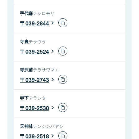
手代森
テシロモリ
039-2844
寺裏
テラウラ
039-2524
寺沢前
テラサワマエ
039-2743
寺下
テラシタ
039-2538
天神林
テンジンバヤシ
039-2518