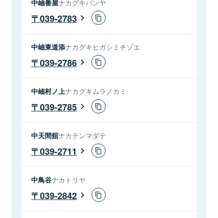
中岫番屋
ナカグキバンヤ
039-2783
中岫東道添
ナカグキヒガシミチゾエ
039-2786
中岫村ノ上
ナカグキムラノカミ
039-2785
中天間舘
ナカテンマダテ
039-2711
中鳥谷
ナカトリヤ
039-2842