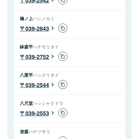
039-2542
橋ノ上
ハシノカミ
039-2843
鉢森平
ハチモリタイ
039-2752
八栗平
ハックリタイ
039-2544
八尺堂
ハッシャクドウ
039-2553
放森
ハナツモリ