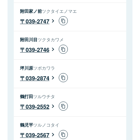
附田家ノ前
ツクタイエノマエ
039-2747
附田川目
ツクタカワメ
039-2746
坪川原
ツボカワラ
039-2874
鶴打田
ツルウチタ
039-2552
鶴児平
ツルノコタイ
039-2567