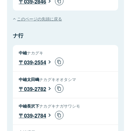
039-2846
このページの先頭に戻る
ナ行
中岫
ナカグキ
039-2554
中岫太田嶋
ナカグキオオタシマ
039-2782
中岫長沢下
ナカグキナガサワシモ
039-2784