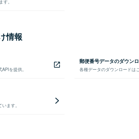
きます。
け情報
郵便番号データのダウンロ
APIを提供。
各種データのダウンロードはこち
ています。