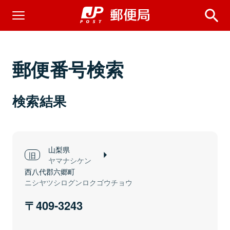
郵便番号検索
検索結果
山梨県
ヤマナシケン
西八代郡六郷町
ニシヤツシログンロクゴウチョウ
409-3243