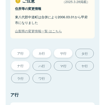
ご注意
（2025.3.28掲載）
住所等の変更情報
東八代郡中道町は合併により2006.03.01から甲府
市になりました
山梨県の変更情報一覧 はこちら
ア行
カ行
サ行
タ行
ナ行
ハ行
マ行
ヤ行
ラ行
ワ行
ア行