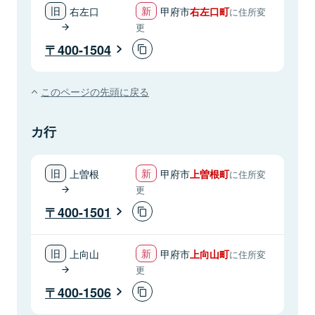
右左口
甲府市
右左口町
に住所変
更
400-1504
このページの先頭に戻る
カ行
上曽根
甲府市
上曽根町
に住所変
更
400-1501
上向山
甲府市
上向山町
に住所変
更
400-1506