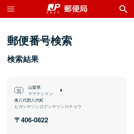
郵便番号検索
検索結果
山梨県
ヤマナシケン
東八代郡八代町
ヒガシヤツシログンヤツシロチョウ
406-0822