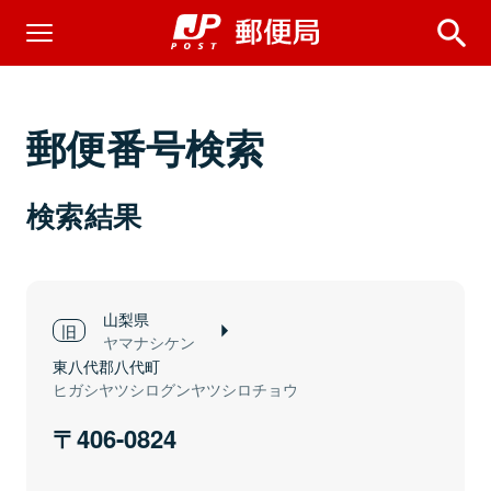
郵便番号検索
検索結果
山梨県
ヤマナシケン
東八代郡八代町
ヒガシヤツシログンヤツシロチョウ
406-0824