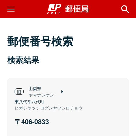
郵便番号検索
検索結果
山梨県
ヤマナシケン
東八代郡八代町
ヒガシヤツシログンヤツシロチョウ
406-0833