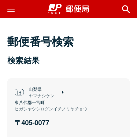
郵便番号検索
検索結果
山梨県
ヤマナシケン
東八代郡一宮町
ヒガシヤツシログンイチノミヤチョウ
405-0077