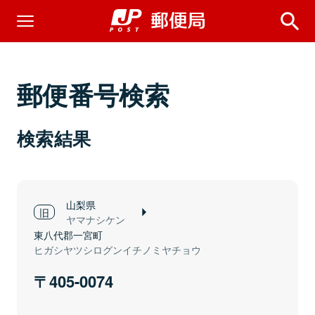
郵便番号検索
検索結果
山梨県
ヤマナシケン
東八代郡一宮町
ヒガシヤツシログンイチノミヤチョウ
405-0074