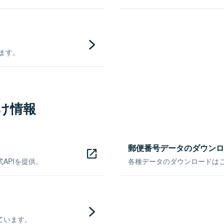
きます。
け情報
郵便番号データのダウンロ
APIを提供。
各種データのダウンロードはこち
ています。