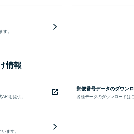
きます。
け情報
郵便番号データのダウンロ
APIを提供。
各種データのダウンロードはこち
ています。