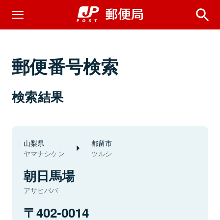
郵便番号検索
検索結果
山梨県
都留市
ヤマナシケン
ツルシ
朝日馬場
アサヒババ
402-0014