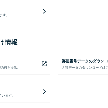
きます。
け情報
郵便番号データのダウンロ
APIを提供。
各種データのダウンロードはこち
ています。