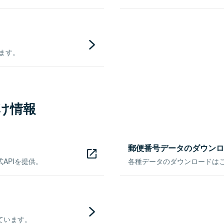
きます。
け情報
郵便番号データのダウンロ
APIを提供。
各種データのダウンロードはこち
ています。