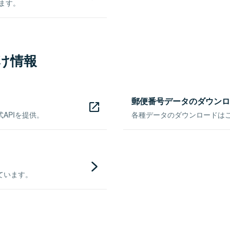
きます。
け情報
郵便番号データのダウンロ
APIを提供。
各種データのダウンロードはこち
ています。