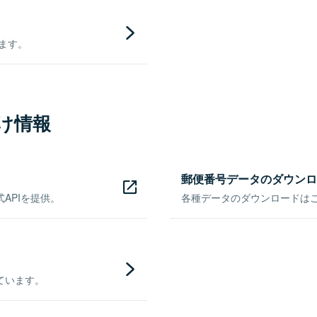
きます。
け情報
郵便番号データのダウンロ
APIを提供。
各種データのダウンロードはこち
ています。