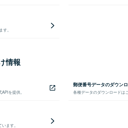
きます。
け情報
郵便番号データのダウンロ
APIを提供。
各種データのダウンロードはこち
ています。