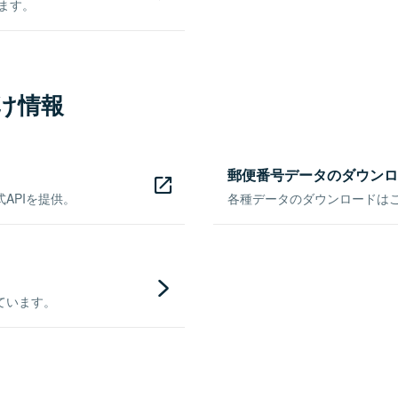
きます。
け情報
郵便番号データのダウンロ
APIを提供。
各種データのダウンロードはこち
ています。