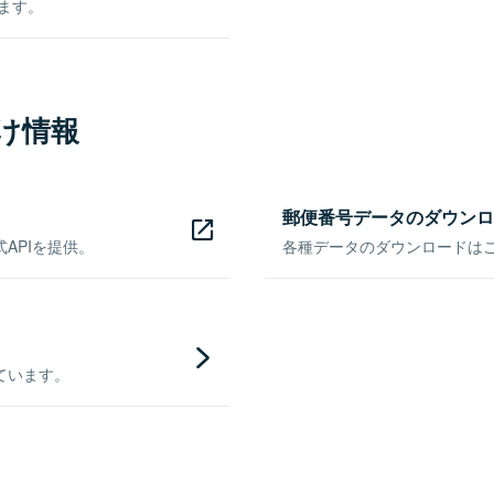
きます。
け情報
郵便番号データのダウンロ
APIを提供。
各種データのダウンロードはこち
ています。