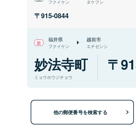
フクイケン
タケフシ
915-0844
福井県
越前市
フクイケン
エチゼンシ
妙法寺町
91
ミョウホウジチョウ
他の郵便番号を検索する