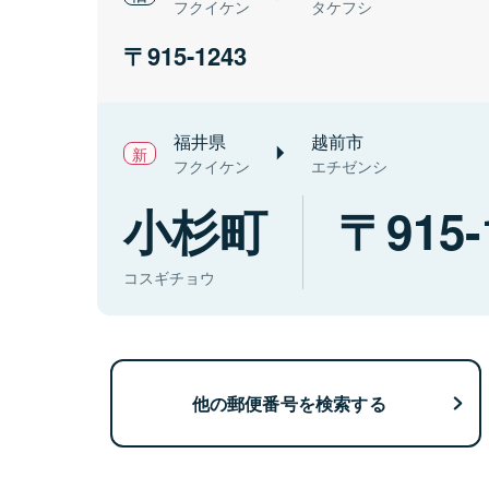
フクイケン
タケフシ
915-1243
福井県
越前市
フクイケン
エチゼンシ
小杉町
915-
コスギチョウ
他の郵便番号を検索する