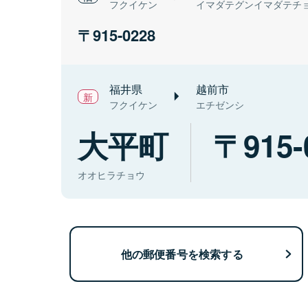
フクイケン
イマダテグンイマダテチ
915-0228
福井県
越前市
フクイケン
エチゼンシ
大平町
915-
オオヒラチョウ
他の郵便番号を検索する