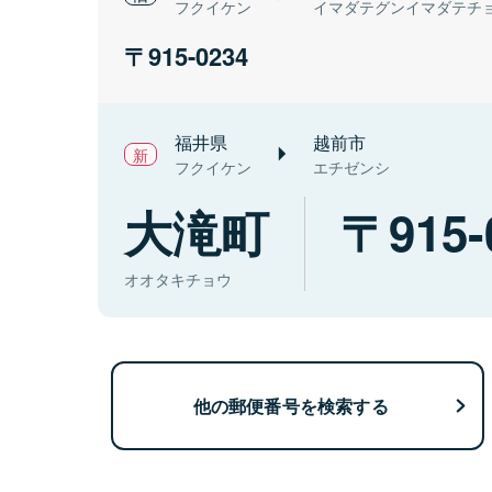
フクイケン
イマダテグンイマダテチ
915-0234
福井県
越前市
フクイケン
エチゼンシ
大滝町
915-
オオタキチョウ
他の郵便番号を検索する