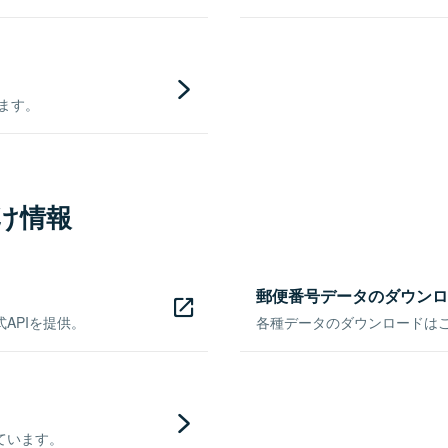
きます。
け情報
郵便番号データのダウンロ
APIを提供。
各種データのダウンロードはこち
ています。