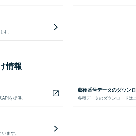
きます。
け情報
郵便番号データのダウンロ
APIを提供。
各種データのダウンロードはこち
ています。