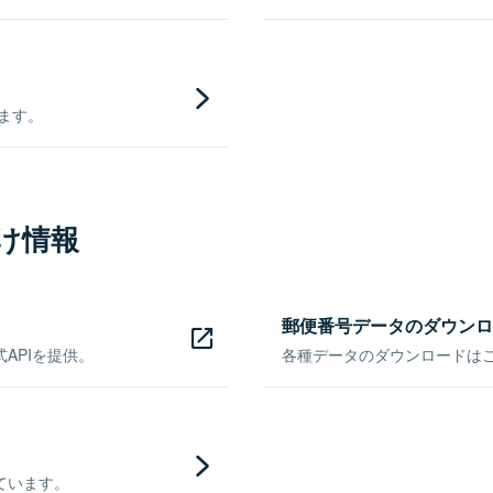
きます。
け情報
郵便番号データのダウンロ
APIを提供。
各種データのダウンロードはこち
ています。