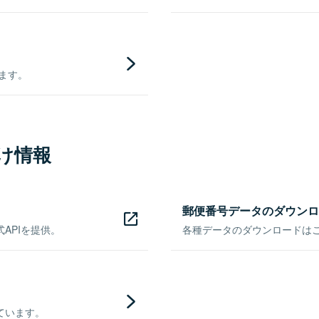
きます。
け情報
郵便番号データのダウンロ
APIを提供。
各種データのダウンロードはこち
ています。