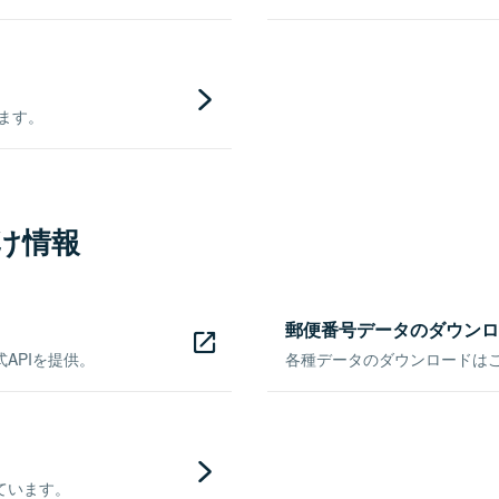
きます。
け情報
郵便番号データのダウンロ
APIを提供。
各種データのダウンロードはこち
ています。