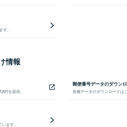
きます。
け情報
郵便番号データのダウンロ
APIを提供。
各種データのダウンロードはこち
ています。