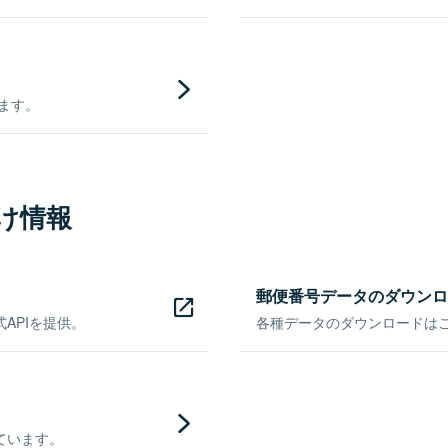
きます。
け情報
郵便番号データのダウンロ
APIを提供。
各種データのダウンロードはこち
ています。