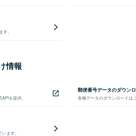
きます。
け情報
郵便番号データのダウンロ
APIを提供。
各種データのダウンロードはこち
ています。