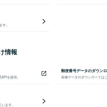
きます。
け情報
郵便番号データのダウンロ
APIを提供。
各種データのダウンロードはこち
ています。