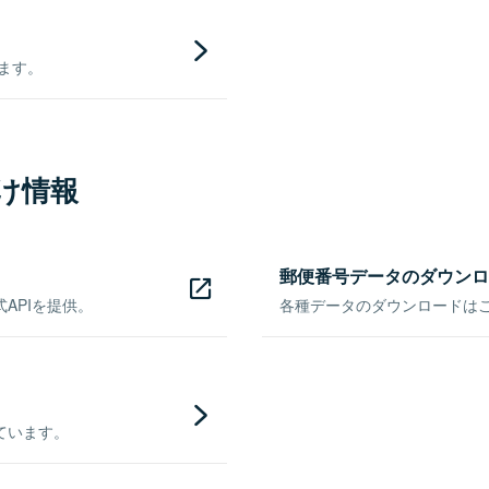
きます。
け情報
郵便番号データのダウンロ
APIを提供。
各種データのダウンロードはこち
ています。