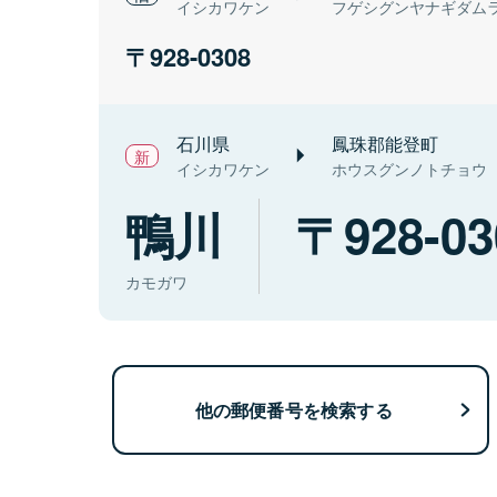
イシカワケン
フゲシグンヤナギダム
928-0308
石川県
鳳珠郡能登町
イシカワケン
ホウスグンノトチョウ
鴨川
928-03
カモガワ
他の郵便番号を検索する