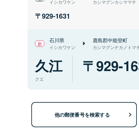
イシカワケン
カシマグンカシママチ
929-1631
石川県
鹿島郡中能登町
イシカワケン
カシマグンナカノトマ
久江
929-16
クエ
他の郵便番号を検索する