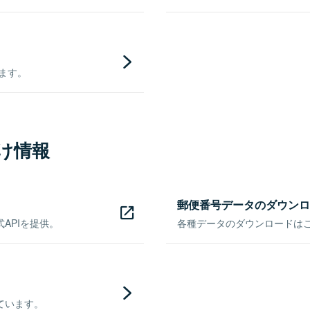
きます。
け情報
郵便番号データのダウンロ
APIを提供。
各種データのダウンロードはこち
ています。