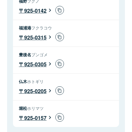
福野
フクノ
925-0142
福浦港
フクラコウ
925-0315
豊後名
ブンゴメ
925-0305
仏木
ホトギリ
925-0205
堀松
ホリマツ
925-0157