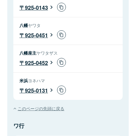
925-0143
八幡
ヤワタ
925-0451
八幡座主
ヤワタザス
925-0452
米浜
ヨネハマ
925-0131
このページの先頭に戻る
ワ行