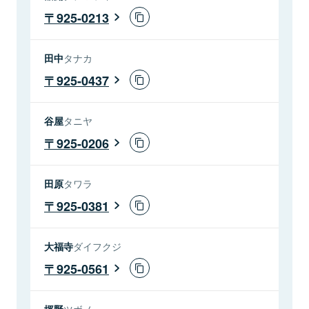
925-0213
田中
タナカ
925-0437
谷屋
タニヤ
925-0206
田原
タワラ
925-0381
大福寺
ダイフクジ
925-0561
坪野
ツボノ