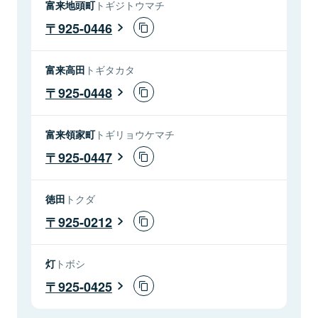
富来地頭町
トギジトウマチ
925-0446
富来高田
トギタカタ
925-0448
富来領家町
トギリョウケマチ
925-0447
徳田
トクダ
925-0212
灯
トボシ
925-0425