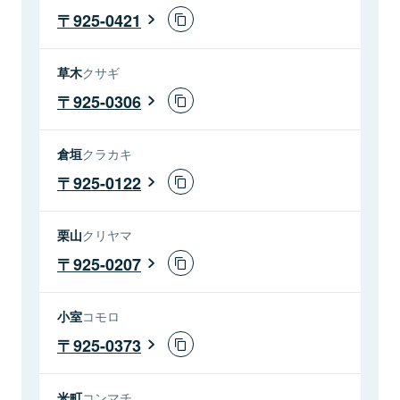
925-0421
草木
クサギ
925-0306
倉垣
クラカキ
925-0122
栗山
クリヤマ
925-0207
小室
コモロ
925-0373
米町
コンマチ