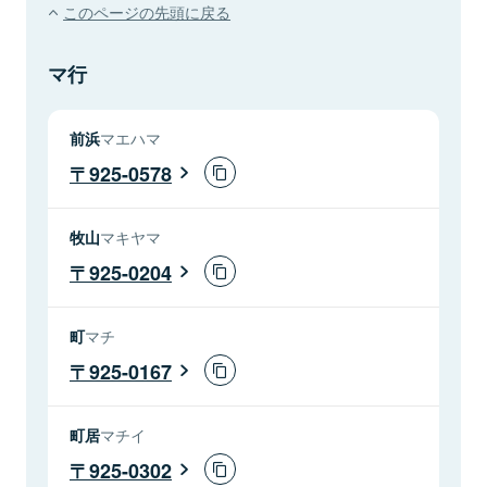
このページの先頭に戻る
マ行
前浜
マエハマ
925-0578
牧山
マキヤマ
925-0204
町
マチ
925-0167
町居
マチイ
925-0302