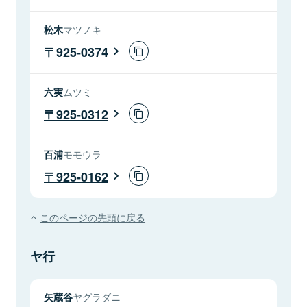
松木
マツノキ
925-0374
六実
ムツミ
925-0312
百浦
モモウラ
925-0162
このページの先頭に戻る
ヤ行
矢蔵谷
ヤグラダニ