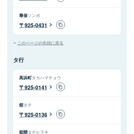
尊保
ソンボ
925-0431
このページの先頭に戻る
タ行
高浜町
タカハマチョウ
925-0141
舘
タチ
925-0136
舘開
タチヒラキ