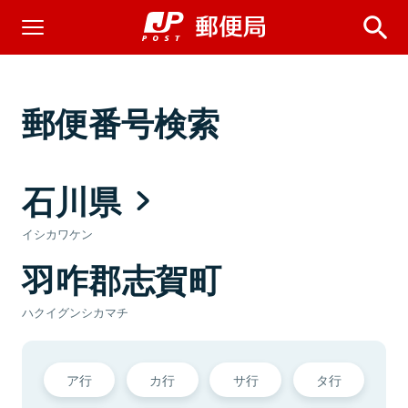
郵便番号検索
石川県
イシカワケン
羽咋郡志賀町
ハクイグンシカマチ
ア行
カ行
サ行
タ行