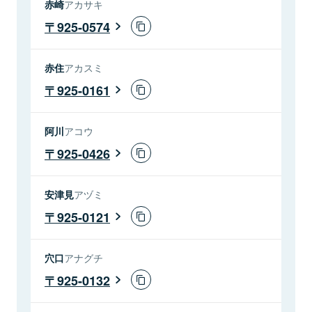
赤崎
アカサキ
925-0574
赤住
アカスミ
925-0161
阿川
アコウ
925-0426
安津見
アヅミ
925-0121
穴口
アナグチ
925-0132