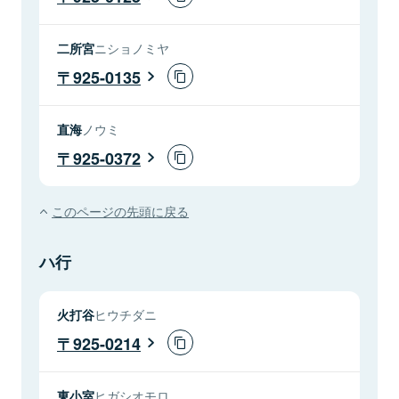
二所宮
ニショノミヤ
925-0135
直海
ノウミ
925-0372
このページの先頭に戻る
ハ行
火打谷
ヒウチダニ
925-0214
東小室
ヒガシオモロ