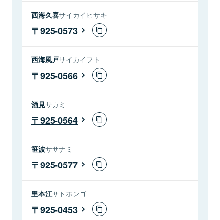
西海久喜
サイカイヒサキ
925-0573
西海風戸
サイカイフト
925-0566
酒見
サカミ
925-0564
笹波
ササナミ
925-0577
里本江
サトホンゴ
925-0453