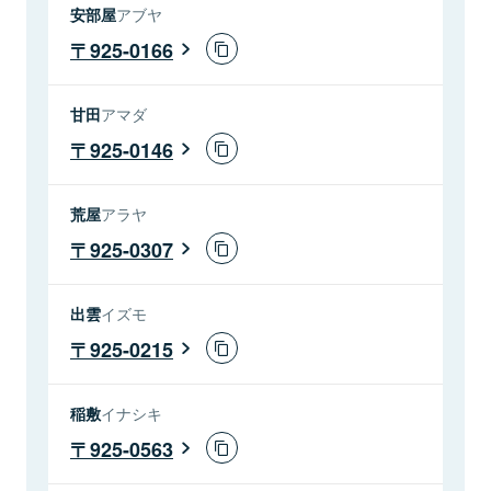
安部屋
アブヤ
925-0166
甘田
アマダ
925-0146
荒屋
アラヤ
925-0307
出雲
イズモ
925-0215
稲敷
イナシキ
925-0563