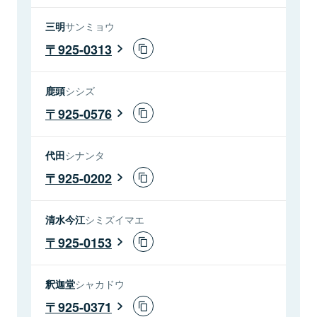
三明
サンミョウ
925-0313
鹿頭
シシズ
925-0576
代田
シナンタ
925-0202
清水今江
シミズイマエ
925-0153
釈迦堂
シャカドウ
925-0371