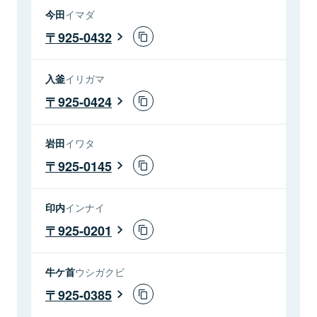
今田
イマダ
925-0432
入釜
イリガマ
925-0424
岩田
イワタ
925-0145
印内
インナイ
925-0201
牛ケ首
ウシガクビ
925-0385