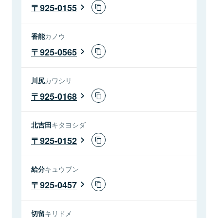
925-0155
香能
カノウ
925-0565
川尻
カワシリ
925-0168
北吉田
キタヨシダ
925-0152
給分
キュウブン
925-0457
切留
キリドメ