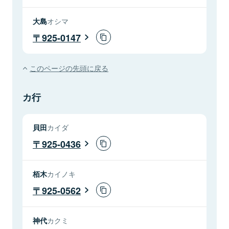
大島
オシマ
925-0147
このページの先頭に戻る
カ行
貝田
カイダ
925-0436
栢木
カイノキ
925-0562
神代
カクミ