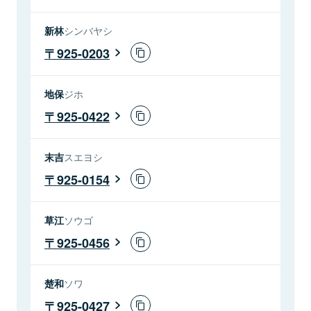
新林
シンバヤシ
925-0203
地保
ジホ
925-0422
末吉
スエヨシ
925-0154
草江
ソウゴ
925-0456
楚和
ソワ
925-0427