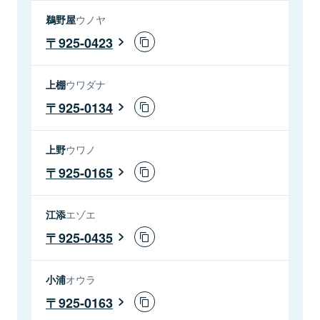
鵜野屋
ウノヤ
925-0423
上棚
ウワダナ
925-0134
上野
ウワノ
925-0165
江添
エゾエ
925-0435
小浦
オウラ
925-0163