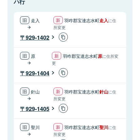
ハ行
走入
羽咋郡宝達志水町
走入
に住
所変更
929-1402
原
羽咋郡宝達志水町
原
に住所変
更
929-1404
針山
羽咋郡宝達志水町
針山
に住
所変更
929-1405
聖川
羽咋郡宝達志水町
聖川
に住
所変更