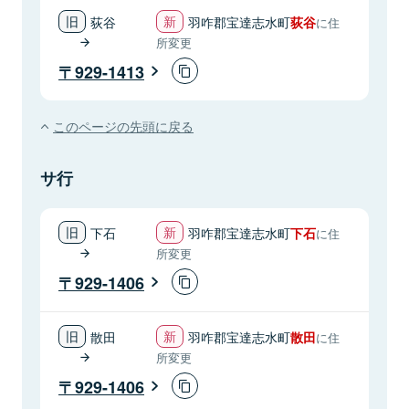
荻谷
羽咋郡宝達志水町
荻谷
に住
所変更
929-1413
このページの先頭に戻る
サ行
下石
羽咋郡宝達志水町
下石
に住
所変更
929-1406
散田
羽咋郡宝達志水町
散田
に住
所変更
929-1406