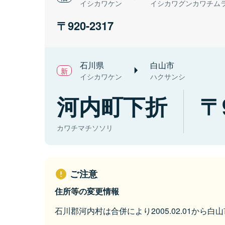
イシカワケン
イシカワグンカワチム
920-2317
石川県
白山市
イシカワケン
ハクサンシ
河内町下折
カワチマチソソリ
ご注意
住所等の変更情報
石川郡河内村は合併により2005.02.01から