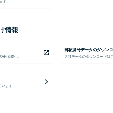
きます。
け情報
郵便番号データのダウンロ
APIを提供。
各種データのダウンロードはこち
ています。