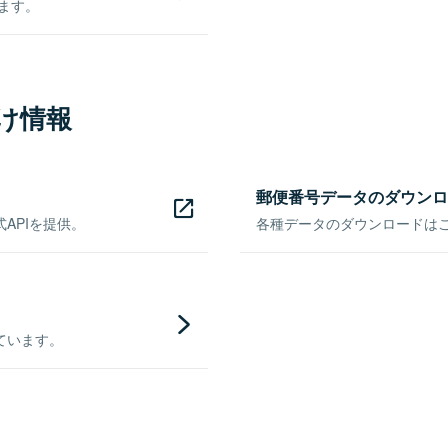
きます。
け情報
郵便番号データのダウンロ
APIを提供。
各種データのダウンロードはこち
ています。