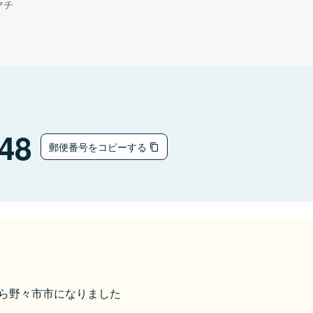
マチ
48
郵便番号をコピーする
1から野々市市になりました