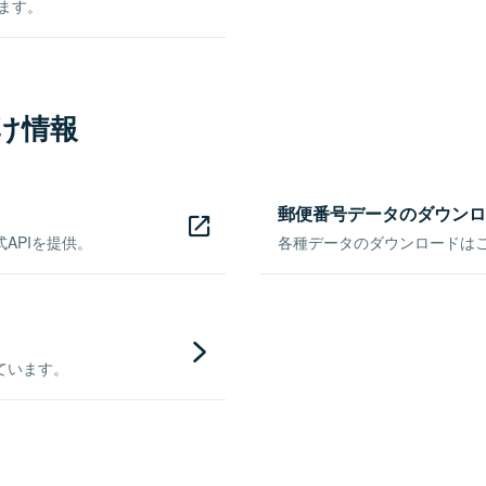
きます。
け情報
郵便番号データのダウンロ
APIを提供。
各種データのダウンロードはこち
ています。