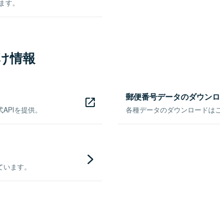
きます。
け情報
郵便番号データのダウンロ
APIを提供。
各種データのダウンロードはこち
ています。