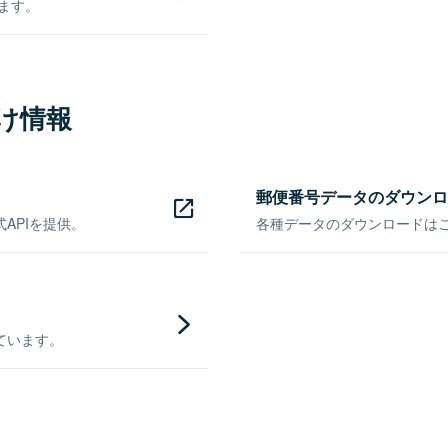
きます。
け情報
郵便番号データのダウンロ
APIを提供。
各種データのダウンロードはこち
ています。