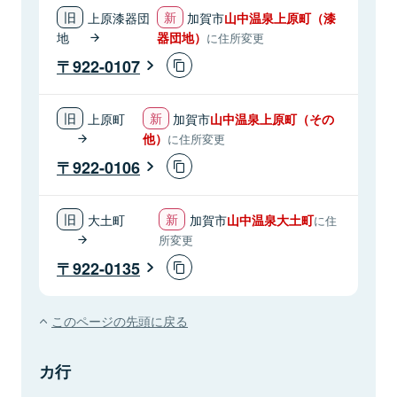
上原漆器団
加賀市
山中温泉上原町（漆
地
器団地）
に住所変更
922-0107
上原町
加賀市
山中温泉上原町（その
他）
に住所変更
922-0106
大土町
加賀市
山中温泉大土町
に住
所変更
922-0135
このページの先頭に戻る
カ行