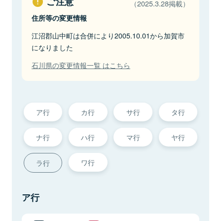
ご注意
（2025.3.28掲載）
住所等の変更情報
江沼郡山中町は合併により2005.10.01から加賀市
になりました
石川県の変更情報一覧 はこちら
ア行
カ行
サ行
タ行
ナ行
ハ行
マ行
ヤ行
ワ行
ラ行
ア行