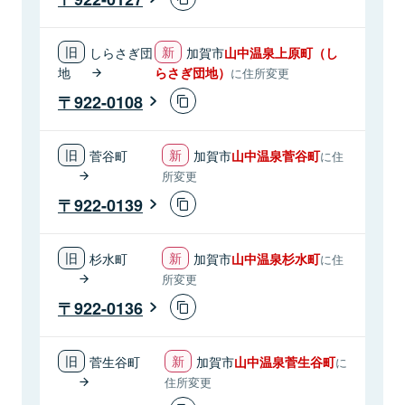
しらさぎ団
加賀市
山中温泉上原町（し
地
らさぎ団地）
に住所変更
922-0108
菅谷町
加賀市
山中温泉菅谷町
に住
所変更
922-0139
杉水町
加賀市
山中温泉杉水町
に住
所変更
922-0136
菅生谷町
加賀市
山中温泉菅生谷町
に
住所変更