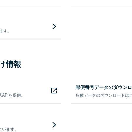
きます。
け情報
郵便番号データのダウンロ
APIを提供。
各種データのダウンロードはこち
ています。