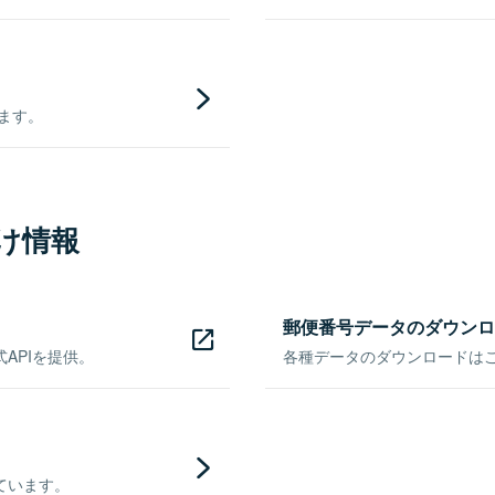
きます。
け情報
郵便番号データのダウンロ
APIを提供。
各種データのダウンロードはこち
ています。