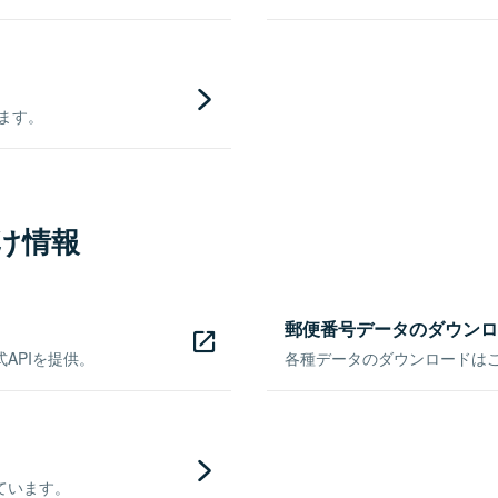
きます。
け情報
郵便番号データのダウンロ
APIを提供。
各種データのダウンロードはこち
ています。