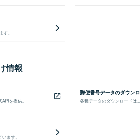
きます。
け情報
郵便番号データのダウンロ
APIを提供。
各種データのダウンロードはこち
ています。