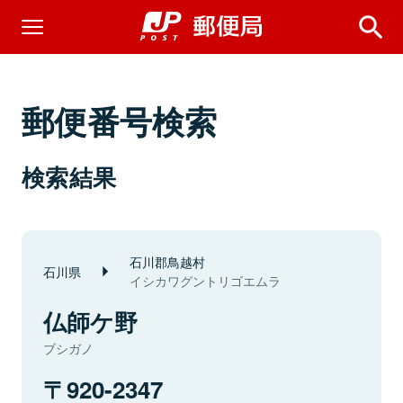
郵便番号検索
検索結果
石川郡鳥越村
石川県
イシカワグントリゴエムラ
仏師ケ野
ブシガノ
920-2347