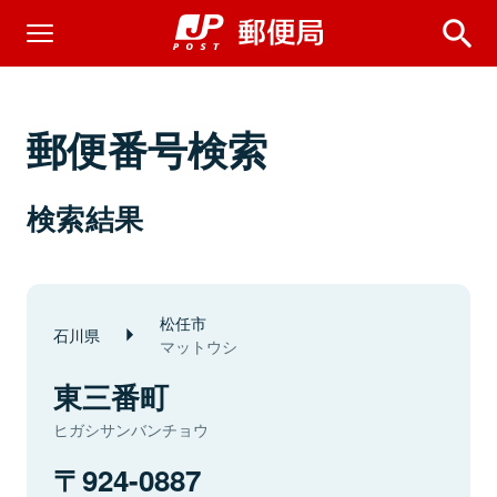
郵便番号検索
検索結果
松任市
石川県
マットウシ
東三番町
ヒガシサンバンチョウ
924-0887